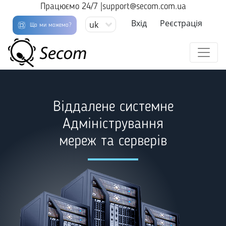
Працюємо 24/7 |
support@secom.com.ua
Вхід
Реєстрація
uk
Що ми можемо?
Віддалене системне
Адміністрування
мереж та серверів