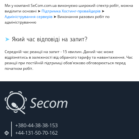
Ми у компанії SeCom.com.ua виконуємо широкий спектр робіт, можна
виділити основні ➤
Підтримка Хостинг-провайдерів
➤
Адміністрування серверів
➤ Виконання разових робіт по
адмініструванню
➤
Який час відповіді на запит?
Середній час реакції на запит - 15 хвилин. Даний час може
відрізнятись в залежності від обраного тарифу та навантаження. Час
реакції при постійній підтримці обов'язково обговорюється перед
початком робіт.
+380-44-38-38-153
+44-131-50-70-162