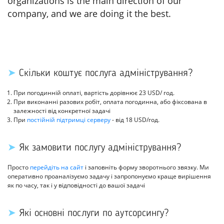
organizations is the main direction of our
company, and we are doing it the best.
➤
Скільки коштує послуга адміністрування?
При погодинній оплаті, вартість дорівнює 23 USD/ год.
При виконанні разових робіт, оплата погодинна, або фіксована в
залежності від конкретної задачі
При
постійній підтримці серверу
- від 18 USD/год.
➤
Як замовити послугу адміністрування?
Просто
перейдіть на сайт
і заповніть форму зворотнього звязку. Ми
оперативно проаналізуємо задачу і запропонуємо краще вирішення
як по часу, так і у відповідності до вашої задачі
➤
Які основні послуги по аутсорсингу?