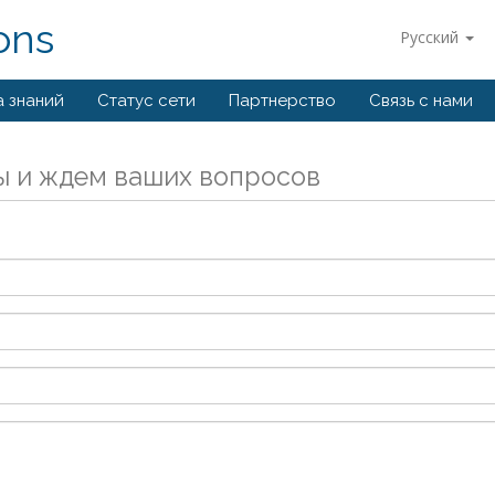
ons
Русский
а знаний
Статус сети
Партнерство
Связь с нами
ы и ждем ваших вопросов