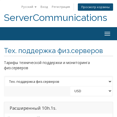
Русский
Вход
Регистрация
Просмотр корзины
ServerCommunications
Togg
navig
Тех. поддержка физ.серверов
Тарифы технической поддержки и мониторинга
физ.серверов
Расширенный 10h.1s.