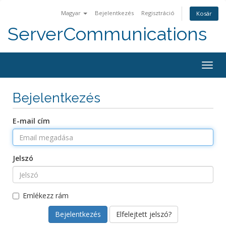
Magyar
Bejelentkezés
Regisztráció
Kosár
ServerCommunications
Togg
navig
Bejelentkezés
E-mail cím
Jelszó
Emlékezz rám
Elfelejtett jelszó?