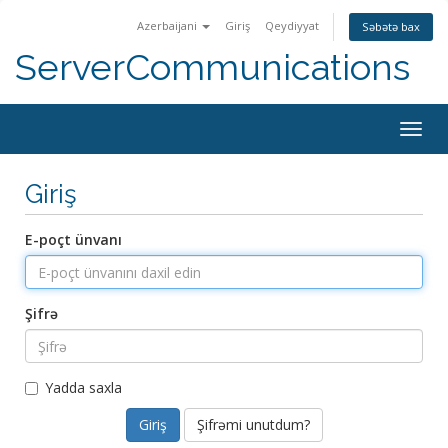
Azerbaijani
Giriş
Qeydiyyat
Səbətə bax
ServerCommunications
Togg
navig
Giriş
E-poçt ünvanı
Şifrə
Yadda saxla
Şifrəmi unutdum?