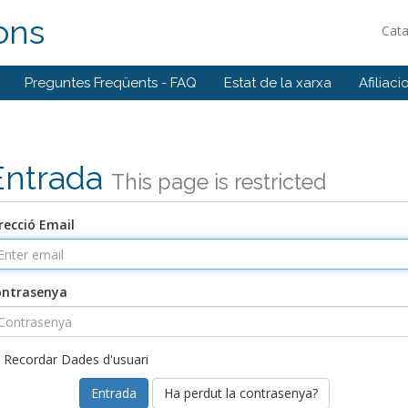
ons
Cat
Preguntes Freqüents - FAQ
Estat de la xarxa
Afiliaci
Entrada
This page is restricted
recció Email
ontrasenya
Recordar Dades d'usuari
Ha perdut la contrasenya?