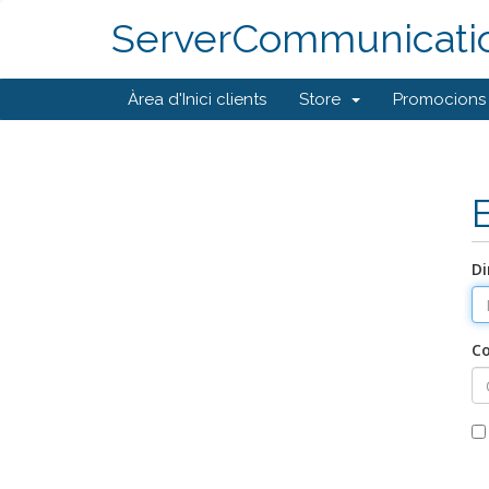
ServerCommunicati
Àrea d'Inici clients
Store
Promocions
Di
C