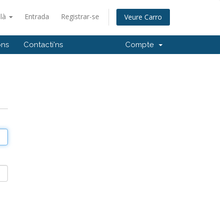
alà
Entrada
Registrar-se
Veure Carro
ons
Contacti'ns
Compte