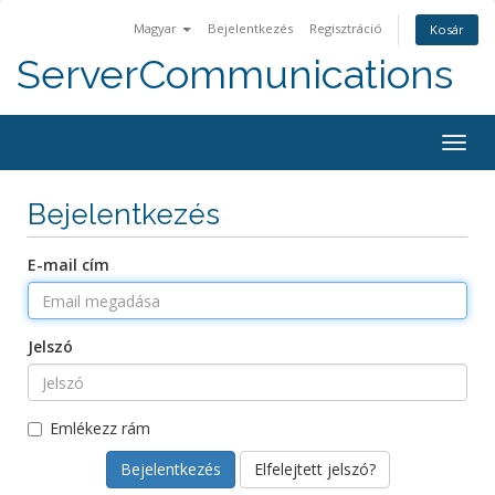
Magyar
Bejelentkezés
Regisztráció
Kosár
ServerCommunications
Togg
navig
Bejelentkezés
E-mail cím
Jelszó
Emlékezz rám
Elfelejtett jelszó?