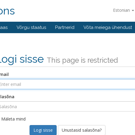
ons
Estonian
baas
Võrgu staatus
Partnerid
Võta meiega ühendust
Logi sisse
This page is restricted
mail
lasõna
Mäleta mind
Unustasid salasõna?