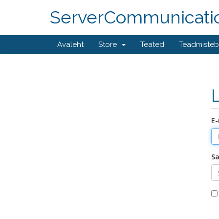
ServerCommunicati
Avaleht
Store
Teated
Teadmiste
E-
Sa