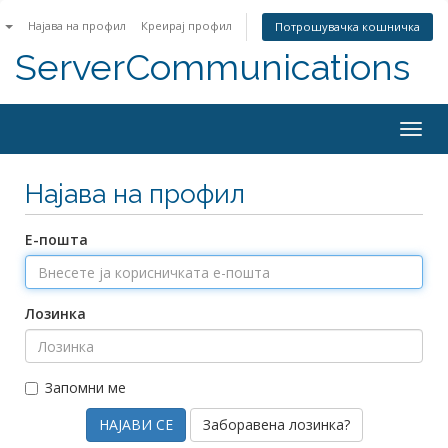
n
Најава на профил
Креирај профил
Потрошувачка кошничка
ServerCommunications
Togg
navig
Најава на профил
Е-пошта
Лозинка
Запомни ме
Заборавена лозинка?