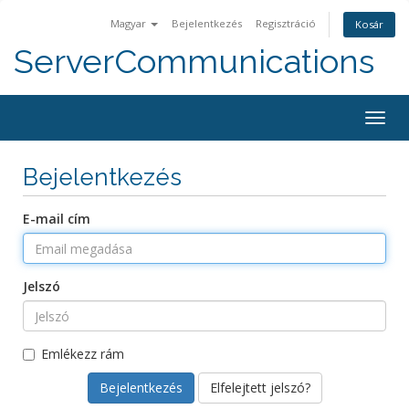
Magyar
Bejelentkezés
Regisztráció
Kosár
ServerCommunications
Togg
navig
Bejelentkezés
E-mail cím
Jelszó
Emlékezz rám
Elfelejtett jelszó?