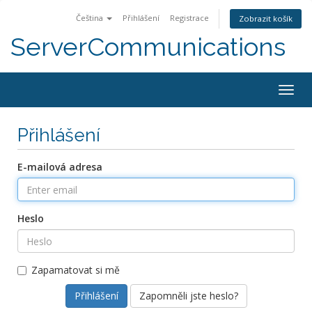
Čeština
Přihlášení
Registrace
Zobrazit košík
ServerCommunications
Togg
navig
Přihlášení
E-mailová adresa
Heslo
Zapamatovat si mě
Zapomněli jste heslo?