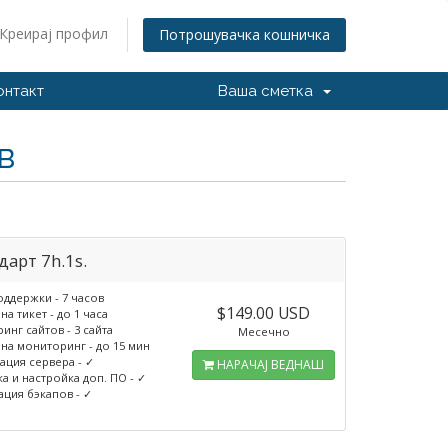
Креирај профил
Потрошувачка кошничка
онтакт
Ваша сметка
в
дарт 7h.1s.
оддержки - 7 часов
$149.00 USD
на тикет - до 1 часа
нг сайтов - 3 сайта
Месечно
 на мониторинг - до 15 мин
ация сервера - ✓
НАРАЧАЈ ВЕДНАШ
а и настройка доп. ПО - ✓
ация бэкапов - ✓