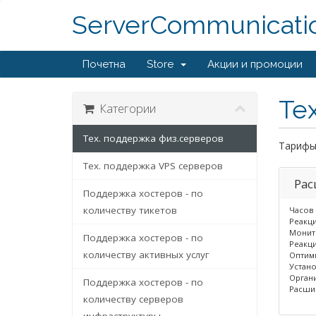
ServerCommunicati
Почетна
Store
Акции и промоции
Те
Категории
Тех. поддержка физ.серверов
Тарифы
Тех. поддержка VPS серверов
Рас
Поддержка хостеров - по
количеству тикетов
Часов 
Реакци
Монито
Поддержка хостеров - по
Реакци
количеству активных услуг
Оптими
Устано
Органи
Поддержка хостеров - по
Расшир
количеству серверов