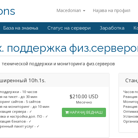
ons
Macedonian
Најава на профил
База на знаења
Статус на сервери
Заработка
К
х. поддержка физ.серверо
 технической поддержки и мониторинга физ.серверов
ширенный 10h.1s.
Стан
поддержки - 10 часов
Часов п
$210.00 USD
я на тикет - до 30 мин
Реакция 
ринг сайтов - 5 сайтов
Монитори
Месечно
я на мониторинг - до 10 мин
Реакция
зация сервера - ✓
Оптимиз
НАРАЧАЈ ВЕДНАШ
вка и настройка доп. ПО - ✓
Установк
зация бэкапов - ✓
Организ
енный пакет услуг - ✓