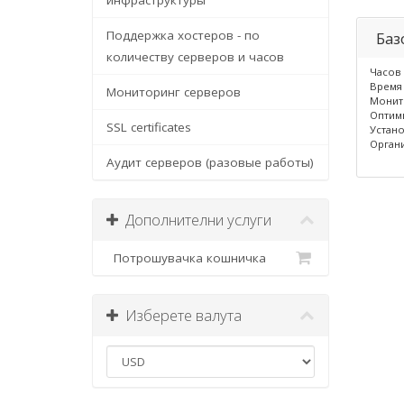
инфраструктуры
Поддержка хостеров - по
Баз
количеству серверов и часов
Часов 
Время 
Мониторинг серверов
Монито
Оптими
SSL certificates
Устано
Органи
Аудит серверов (разовые работы)
Дополнителни услуги
Потрошувачка кошничка
Изберете валута