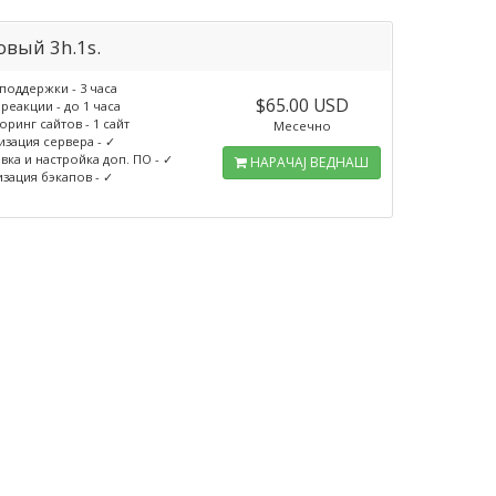
овый 3h.1s.
поддержки - 3 часа
$65.00 USD
реакции - до 1 часа
ринг сайтов - 1 сайт
Месечно
зация сервера - ✓
вка и настройка доп. ПО - ✓
НАРАЧАЈ ВЕДНАШ
зация бэкапов - ✓