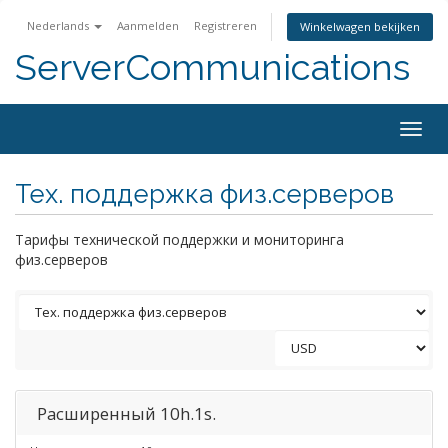
Nederlands
Aanmelden
Registreren
Winkelwagen bekijken
ServerCommunications
Togg
navig
Тех. поддержка физ.серверов
Тарифы технической поддержки и мониторинга
физ.серверов
Расширенный 10h.1s.