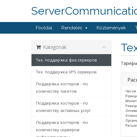
ServerCommunicati
Főoldal
Rendelés
Közlemények
Те
Kategóriák
Тех. поддержка физ.серверов
Тарифы
Тех. поддержка VPS серверов
Рас
Поддержка хостеров - по
количеству тикетов
Часов 
Реакци
Монито
Поддержка хостеров - по
Реакци
количеству активных услуг
Оптими
Устано
Органи
Поддержка хостеров - по
Расшир
количеству серверов