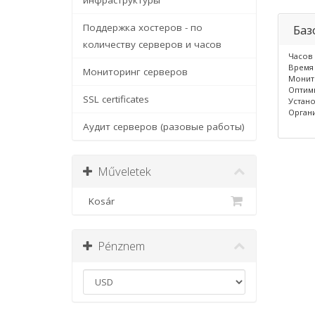
инфраструктуры
Поддержка хостеров - по
Баз
количеству серверов и часов
Часов 
Время 
Мониторинг серверов
Монито
Оптими
SSL certificates
Устано
Органи
Аудит серверов (разовые работы)
Műveletek
Kosár
Pénznem