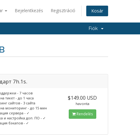
ar
Bejelentkezés
Regisztráció
Kosár
Fiók
в
дарт 7h.1s.
оддержки - 7 часов
$149.00 USD
на тикет - до 1 часа
нг сайтов - 3 сайта
havonta
 на мониторинг - до 15 мин
ация сервера - ✓
Rendelés
а и настройка доп. ПО - ✓
ация бэкапов - ✓