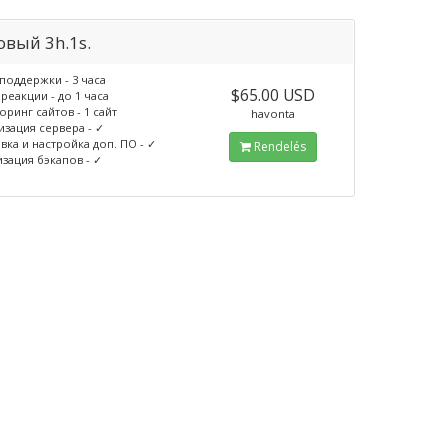
овый 3h.1s.
поддержки - 3 часа
$65.00 USD
реакции - до 1 часа
ринг сайтов - 1 сайт
havonta
зация сервера - ✓
вка и настройка доп. ПО - ✓
Rendelés
зация бэкапов - ✓