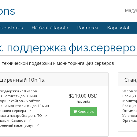
ons
Magy
Tudásbázis
Hálózat állapota
Partnerek
Kapcsolat
х. поддержка физ.серверо
 технической поддержки и мониторинга физ.серверов
ширенный 10h.1s.
Стан
поддержки - 10 часов
Часов п
$210.00 USD
я на тикет - до 30 мин
Реакция 
ринг сайтов - 5 сайтов
Монитори
havonta
я на мониторинг - до 10 мин
Реакция
зация сервера - ✓
Оптимиз
Rendelés
вка и настройка доп. ПО - ✓
Установк
зация бэкапов - ✓
Организ
енный пакет услуг - ✓