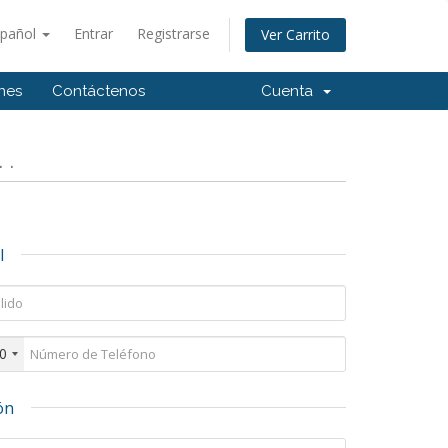
spañol
Entrar
Registrarse
Ver Carrito
ones
Contáctenos
Cuenta
 .
l
0
ón