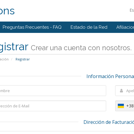
ons
E
Preguntas Frecuentes - FAQ
Estado de la Red
Afiliaci
istrar
Crear una cuenta con nosotros. .
ación
Registrar
Información Persona
+38
Dirección de Facturaci