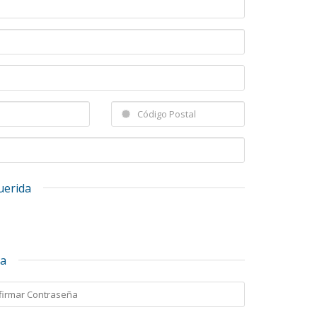
uerida
ta