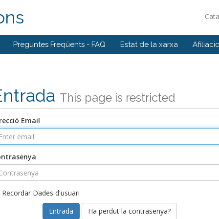
ons
Cat
Preguntes Freqüents - FAQ
Estat de la xarxa
Afiliaci
Entrada
This page is restricted
recció Email
ontrasenya
Recordar Dades d'usuari
Ha perdut la contrasenya?