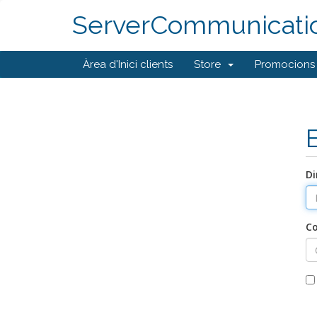
ServerCommunicati
Àrea d'Inici clients
Store
Promocions
Di
C