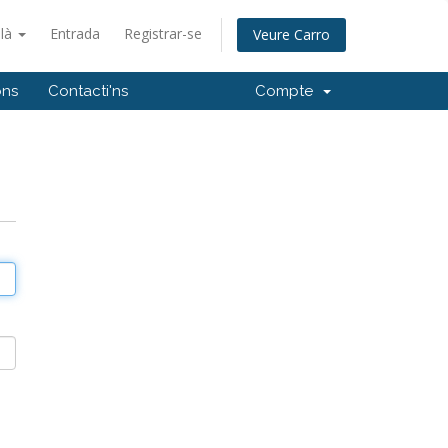
alà
Entrada
Registrar-se
Veure Carro
ons
Contacti'ns
Compte