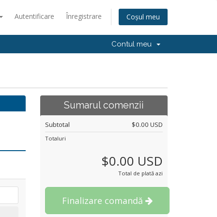
Autentificare
Înregistrare
Coșul meu
Contul meu
Sumarul comenzii
Subtotal
$0.00 USD
Totaluri
$0.00 USD
Total de plată azi
Finalizare comandă