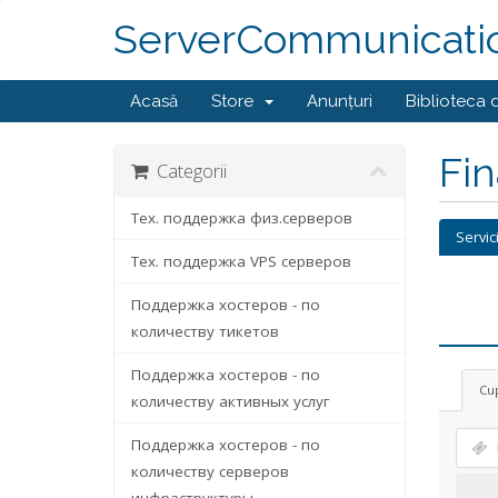
ServerCommunicati
Acasă
Store
Anunțuri
Biblioteca 
Fi
Categorii
Тех. поддержка физ.серверов
Servic
Тех. поддержка VPS серверов
Поддержка хостеров - по
количеству тикетов
Поддержка хостеров - по
Cu
количеству активных услуг
Поддержка хостеров - по
количеству серверов