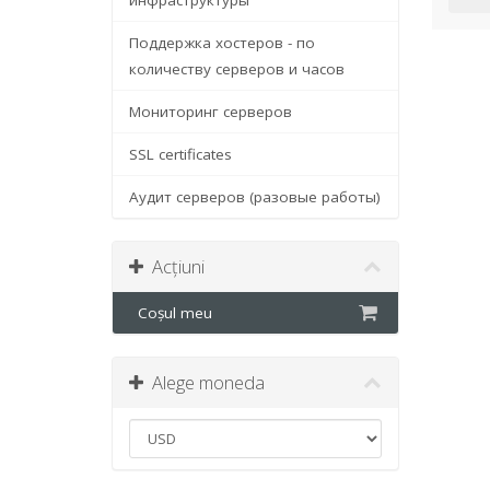
инфраструктуры
Поддержка хостеров - по
количеству серверов и часов
Мониторинг серверов
SSL certificates
Аудит серверов (разовые работы)
Acțiuni
Coșul meu
Alege moneda