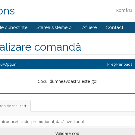
ons
Română
de cunoștințe
Starea sistemelor
Afiliere
Contact
nalizare comandă
iu/Opțiuni
Preț/Perioadă
Coșul dumneavoastră este gol
pon de reduceri
Validare cod