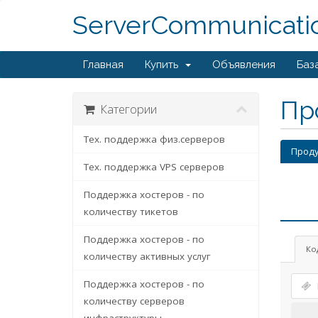
ServerCommunicati
Главная
Купить
Объявления
Баз
Пр
Категории
Тех. поддержка физ.серверов
Проду
Тех. поддержка VPS серверов
Поддержка хостеров - по
количеству тикетов
Поддержка хостеров - по
Ко
количеству активных услуг
Поддержка хостеров - по
количеству серверов