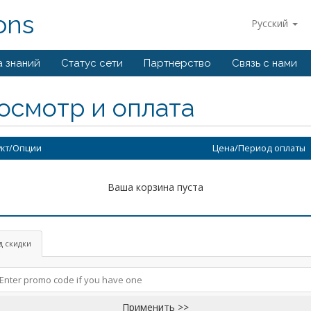
ons
Русский
а знаний
Статус сети
Партнерство
Связь с нами
осмотр и оплата
кт/Опции
Цена/Период оплаты
Ваша корзина пуста
д скидки
Применить >>