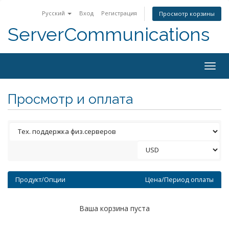
Русский
Вход
Регистрация
Просмотр корзины
ServerCommunications
Togg
navig
Просмотр и оплата
Продукт/Опции
Цена/Период оплаты
Ваша корзина пуста