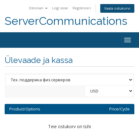
Estonian
Logi sisse
Registreeri
Vaata ostukorvi
ServerCommunications
Togg
navig
Ülevaade ja kassa
Product/Options
Price/Cycle
Teie ostukorv on tühi