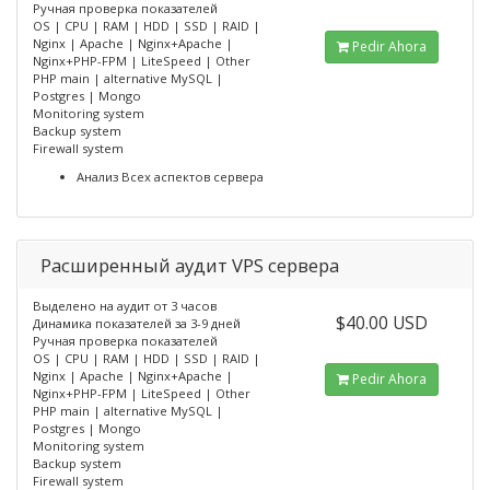
Ручная проверка показателей
OS | CPU | RAM | HDD | SSD | RAID |
Nginx | Apache | Nginx+Apache |
Pedir Ahora
Nginx+PHP-FPM | LiteSpeed | Other
PHP main | alternative MySQL |
Postgres | Mongo
Monitoring system
Backup system
Firewall system
Анализ Всех аспектов сервера
Расширенный аудит VPS сервера
Выделено на аудит от 3 часов
$40.00 USD
Динамика показателей за 3-9 дней
Ручная проверка показателей
OS | CPU | RAM | HDD | SSD | RAID |
Nginx | Apache | Nginx+Apache |
Pedir Ahora
Nginx+PHP-FPM | LiteSpeed | Other
PHP main | alternative MySQL |
Postgres | Mongo
Monitoring system
Backup system
Firewall system