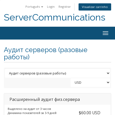
Português
Login
Registrar
Visualizar carrinho
ServerCommunications
Togg
navig
Аудит серверов (разовые
работы)
Расширенный аудит физ.сервера
Выделено на аудит от 3 часов
$60.00 USD
Динамика показателей за 3-9 дней