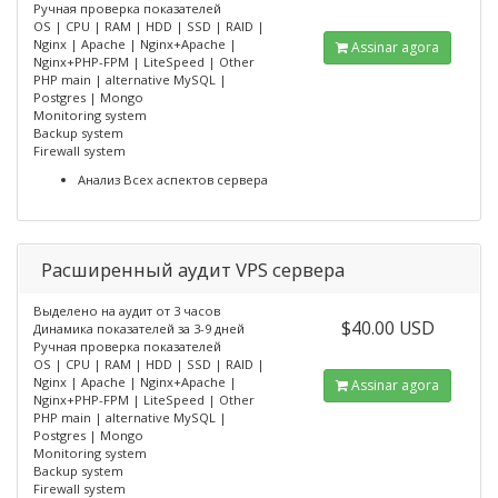
Ручная проверка показателей
OS | CPU | RAM | HDD | SSD | RAID |
Nginx | Apache | Nginx+Apache |
Assinar agora
Nginx+PHP-FPM | LiteSpeed | Other
PHP main | alternative MySQL |
Postgres | Mongo
Monitoring system
Backup system
Firewall system
Анализ Всех аспектов сервера
Расширенный аудит VPS сервера
Выделено на аудит от 3 часов
$40.00 USD
Динамика показателей за 3-9 дней
Ручная проверка показателей
OS | CPU | RAM | HDD | SSD | RAID |
Nginx | Apache | Nginx+Apache |
Assinar agora
Nginx+PHP-FPM | LiteSpeed | Other
PHP main | alternative MySQL |
Postgres | Mongo
Monitoring system
Backup system
Firewall system