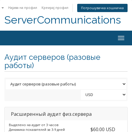
n
Најава на профил
Креирај профил
Потрошувачка кошничка
ServerCommunications
Togg
navig
Аудит серверов (разовые
работы)
Расширенный аудит физ.сервера
Выделено на аудит от 3 часов
$60.00 USD
Динамика показателей за 3-9 дней