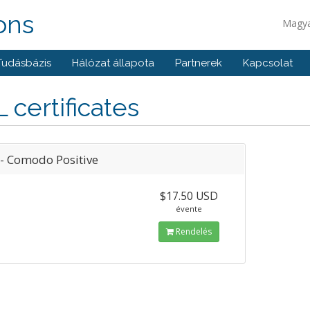
ons
Magy
Tudásbázis
Hálózat állapota
Partnerek
Kapcsolat
 certificates
 - Comodo Positive
$17.50 USD
évente
Rendelés