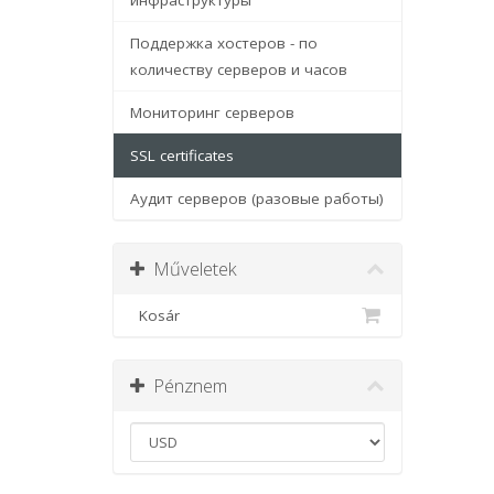
инфраструктуры
Поддержка хостеров - по
количеству серверов и часов
Мониторинг серверов
SSL certificates
Аудит серверов (разовые работы)
Műveletek
Kosár
Pénznem