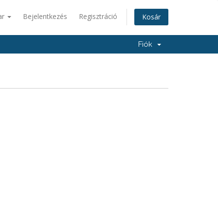
ar
Bejelentkezés
Regisztráció
Kosár
Fiók