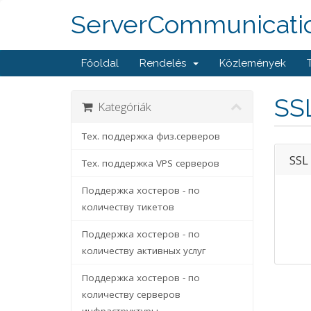
ServerCommunicati
Főoldal
Rendelés
Közlemények
SSL
Kategóriák
Тех. поддержка физ.серверов
SSL
Тех. поддержка VPS серверов
Поддержка хостеров - по
количеству тикетов
Поддержка хостеров - по
количеству активных услуг
Поддержка хостеров - по
количеству серверов