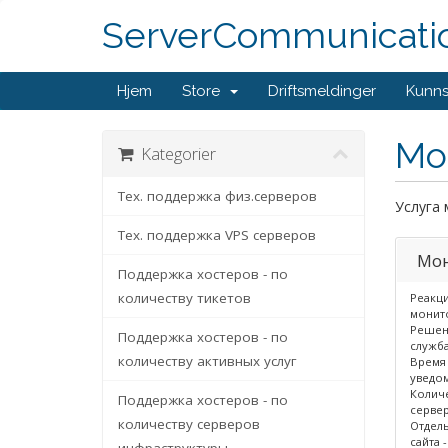
ServerCommunicati
Hjem
Store
Driftsmeldinger
Kunn
Мо
Kategorier
Тех. поддержка физ.серверов
Услуга 
Тех. поддержка VPS серверов
Мон
Поддержка хостеров - по
количеству тикетов
Реакци
монито
Решени
Поддержка хостеров - по
служб
количеству активных услуг
Время 
уведом
Количе
Поддержка хостеров - по
серве
количеству серверов
Отдел
сайта -