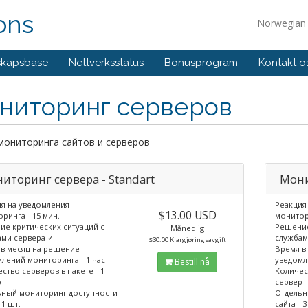
ons
Norwegia
skapsbase
Nettverksstatus
Bonusprogram
Kontakt o
ниторинг серверов
мониторинга сайтов и серверов
иторинг сервера - Standart
Мони
я на уведомления
Реакция
$13.00 USD
ринга - 15 мин.
монитори
е критических ситуаций с
Решение
Månedlig
ами сервера ✓
службам
$30.00 Klargjøringsavgift
в месяц на решение
Время в
лений мониторинга - 1 час
уведомл
Bestill nå
ство серверов в пакете - 1
Количест
р
сервер
ьный мониторинг доступности
Отдельн
 1 шт.
сайта - 3