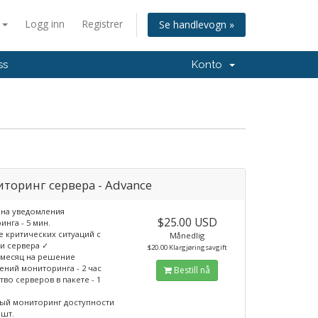
n
Logg inn
Registrer
Se handlevogn »
ss
Konto
торинг сервера - Advance
 на уведомления
$25.00 USD
нга - 5 мин.
 критических ситуаций с
Månedlig
и сервера ✓
$20.00 Klargjøringsavgift
 месяц на решение
ений мониторинга - 2 час
Bestill nå
во серверов в пакете - 1
ый мониторинг доступности
 шт.