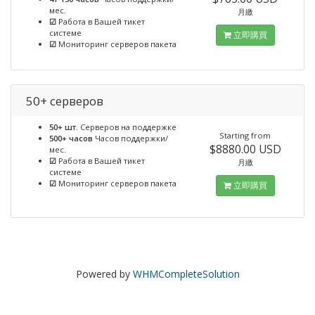
мес.
月繳
☑
Работа в Вашей тикет
системе
立即購買
☑
Мониторинг серверов пакета
50+ серверов
50+ шт.
Серверов на поддержке
Starting from
500+ часов
Часов поддержки/
$8880.00 USD
мес.
☑
Работа в Вашей тикет
月繳
системе
☑
Мониторинг серверов пакета
立即購買
Powered by
WHMCompleteSolution