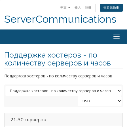
中文
登入
註冊
查看購物車
ServerCommunications
Togg
navig
Поддержка хостеров - по
количеству серверов и часов
Поддержка хостеров - по количеству серверов и часов
21-30 серверов