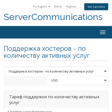
Português
Entrar
Registar
Ver Carrinho
ServerCommunications
Togg
navig
Поддержка хостеров - по
количеству активных услуг
Тариф поддержки по количеству активных
услуг
1 активная услуга Виртуального