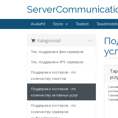
ServerCommunicati
Avaleht
Store
Teated
Teadmiste
По
Kategooriad
ус
Тех. поддержка физ.серверов
Тех. поддержка VPS серверов
Тар
Поддержка хостеров - по
усл
количеству тикетов
1 акти
Поддержка хостеров - по
хостин
количеству активных услуг
1 акти
1 акти
Поддержка хостеров - по
количеству серверов