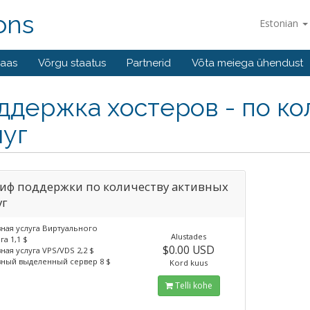
ons
Estonian
baas
Võrgu staatus
Partnerid
Võta meiega ühendust
ддержка хостеров - по ко
луг
иф поддержки по количеству активных
уг
вная услуга Виртуального
Alustades
га 1,1 $
$0.00 USD
вная услуга VPS/VDS 2,2 $
вный выделенный сервер 8 $
Kord kuus
Telli kohe