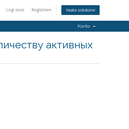
Logi sisse
Registreeri
Vaata ostukorvi
Konto
личеству активных