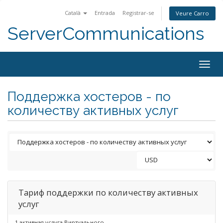
Català
Entrada
Registrar-se
Veure Carro
ServerCommunications
Togg
navig
Поддержка хостеров - по
количеству активных услуг
Тариф поддержки по количеству активных
услуг
1 активная услуга Виртуального