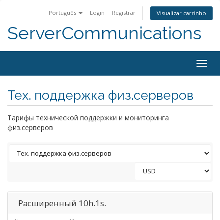
Português
Login
Registrar
Visualizar carrinho
ServerCommunications
Togg
navig
Тех. поддержка физ.серверов
Тарифы технической поддержки и мониторинга
физ.серверов
Расширенный 10h.1s.