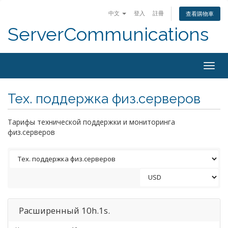
中文
登入
註冊
查看購物車
ServerCommunications
Togg
navig
Тех. поддержка физ.серверов
Тарифы технической поддержки и мониторинга
физ.серверов
Расширенный 10h.1s.